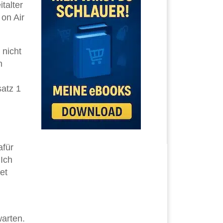
talter
on Air
 nicht
n
satz 1
afür
 Ich
et
warten.