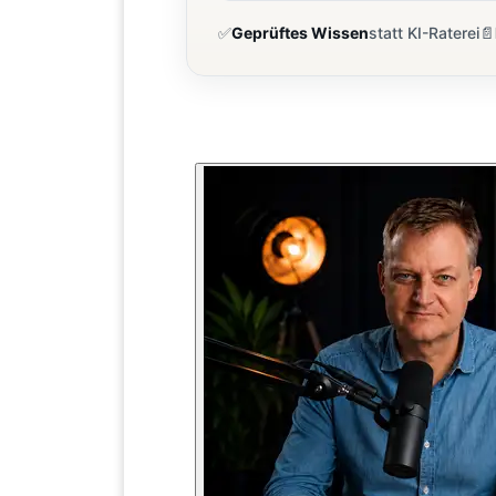
✅
Geprüftes Wissen
statt KI-Raterei
📄