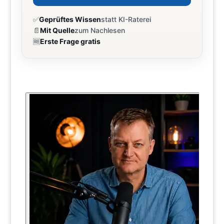
✅
Geprüftes Wissen
statt KI-Raterei
📄
Mit Quelle
zum Nachlesen
🆓
Erste Frage gratis