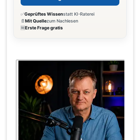
✅
Geprüftes Wissen
statt KI-Raterei
📄
Mit Quelle
zum Nachlesen
🆓
Erste Frage gratis