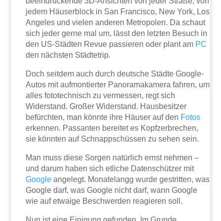
beeindruckende 3D-Ansichten von jeder Straße, von
jedem Häuserblock in San Francisco, New York, Los
Angeles und vielen anderen Metropolen. Da schaut
sich jeder gerne mal um, lässt den letzten Besuch in
den US-Städten Revue passieren oder plant am
PC
den nächsten Städtetrip.
Doch seitdem auch durch deutsche Städte Google-
Autos mit aufmontierter Panoramakamera fahren, um
alles fototechnisch zu vermessen, regt sich
Widerstand. Großer Widerstand. Hausbesitzer
befürchten, man könnte ihre Häuser auf den
Fotos
erkennen. Passanten bereitet es Kopfzerbrechen,
sie könnten auf Schnappschüssen zu sehen sein.
Man muss diese Sorgen natürlich ernst nehmen –
und darum haben sich etliche Datenschützer mit
Google
angelegt. Monatelangg wurde gestritten, was
Google darf, was Google nicht darf, wann Google
wie auf etwaige Beschwerden reagieren soll.
Nun ist eine Einigung gefunden. Im Grunde