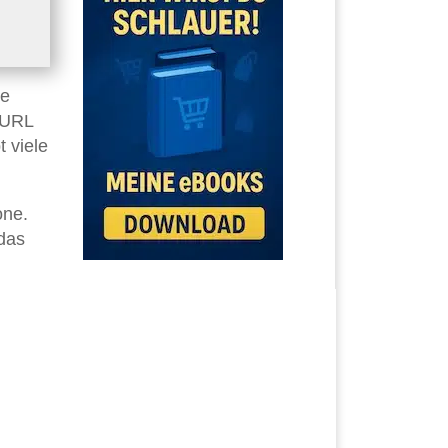
ie
 URL
 viele
one.
das