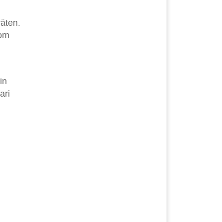
äten.
vom
in
ari