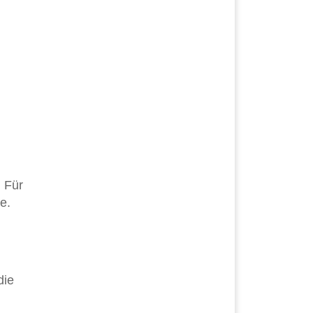
. Für
e.
die