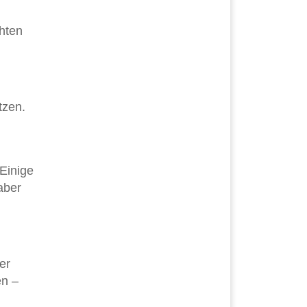
hten
tzen.
Einige
aber
er
en –