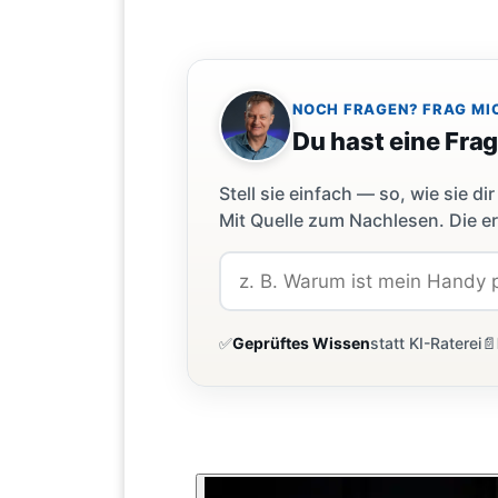
NOCH FRAGEN? FRAG MI
Du hast eine Fra
Stell sie einfach — so, wie sie 
Mit Quelle zum Nachlesen. Die er
✅
Geprüftes Wissen
statt KI-Raterei
📄