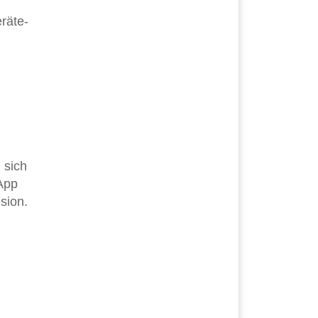
räte-
 sich
App
sion.