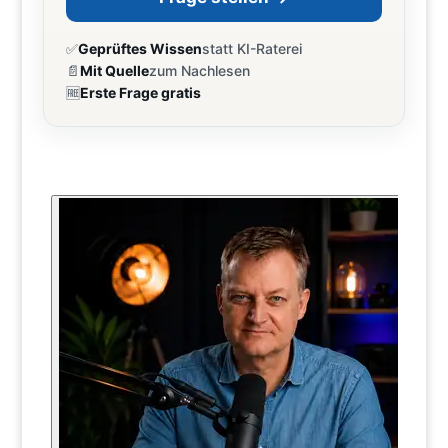
✅
Geprüftes Wissen
statt KI-Raterei
📄
Mit Quelle
zum Nachlesen
🆓
Erste Frage gratis