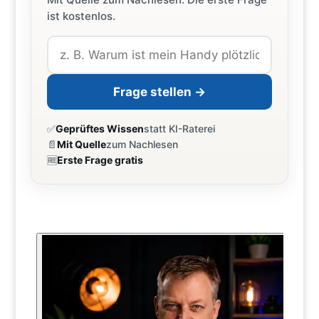
ist kostenlos.
Frage stellen →
✅
Geprüftes Wissen
statt KI-Raterei
📄
Mit Quelle
zum Nachlesen
🆓
Erste Frage gratis