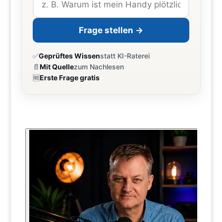
Frage stellen →
✅
Geprüftes Wissen
statt KI-Raterei
📄
Mit Quelle
zum Nachlesen
🆓
Erste Frage gratis