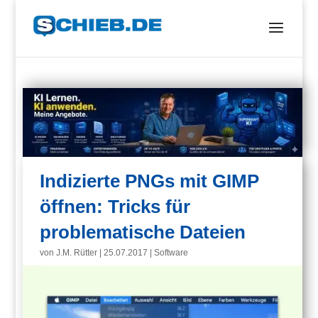
Indizierte PNGs mit GIMP
öffnen: Tricks für
problematische Dateien
von
J.M. Rütter
|
25.07.2017
|
Software