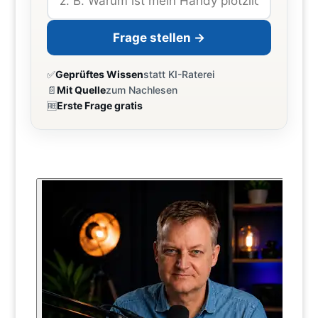
Frage stellen →
✅
Geprüftes Wissen
statt KI-Raterei
📄
Mit Quelle
zum Nachlesen
🆓
Erste Frage gratis