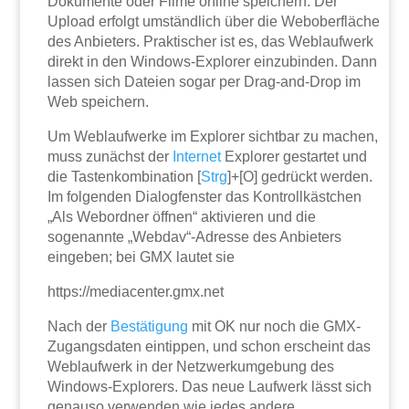
Dokumente oder Filme online speichern. Der
Upload erfolgt umständlich über die Weboberfläche
des Anbieters. Praktischer ist es, das Weblaufwerk
direkt in den Windows-Explorer einzubinden. Dann
lassen sich Dateien sogar per Drag-and-Drop im
Web speichern.
Um Weblaufwerke im Explorer sichtbar zu machen,
muss zunächst der
Internet
Explorer gestartet und
die Tastenkombination [
Strg
]+[O] gedrückt werden.
Im folgenden Dialogfenster das Kontrollkästchen
„Als Webordner öffnen“ aktivieren und die
sogenannte „Webdav“-Adresse des Anbieters
eingeben; bei GMX lautet sie
https://mediacenter.gmx.net
Nach der
Bestätigung
mit OK nur noch die GMX-
Zugangsdaten eintippen, und schon erscheint das
Weblaufwerk in der Netzwerkumgebung des
Windows-Explorers. Das neue Laufwerk lässt sich
genauso verwenden wie jedes andere