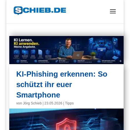
KI-Phishing erkennen: So
schützt ihr euer
Smartphone
von
Jörg Schieb
|
23.05.2026
|
Tipps