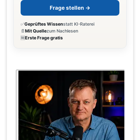
Frage stellen →
✅
Geprüftes Wissen
statt KI-Raterei
📄
Mit Quelle
zum Nachlesen
🆓
Erste Frage gratis