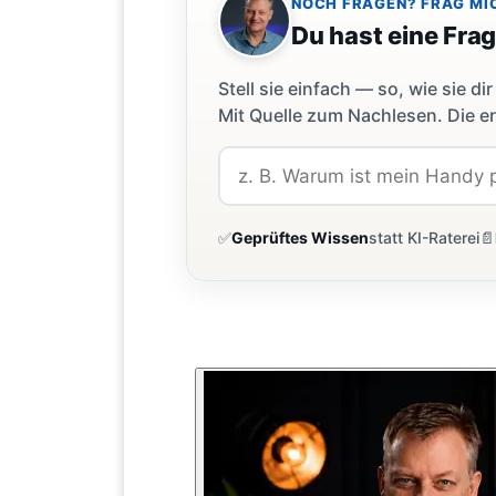
NOCH FRAGEN? FRAG MI
Du hast eine Fra
Stell sie einfach — so, wie sie 
Mit Quelle zum Nachlesen. Die er
✅
Geprüftes Wissen
statt KI-Raterei
📄