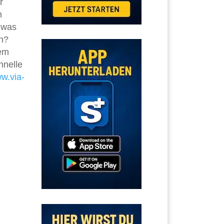
r
m
r was
n?
lem
hnelle
w.via-