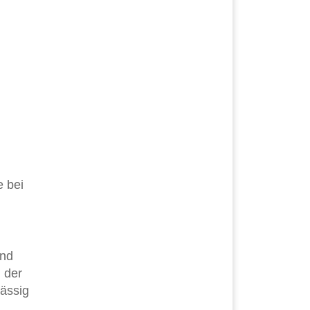
e bei
und
 der
lässig