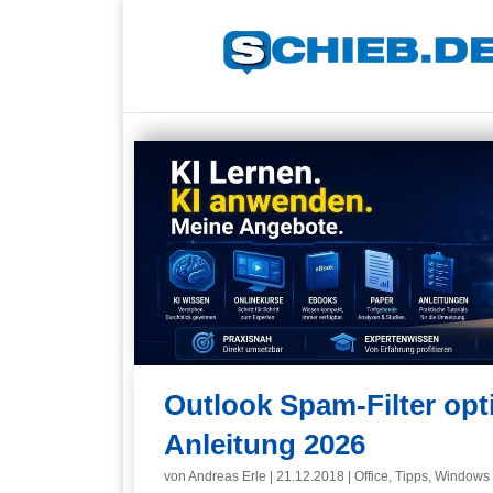
Outlook Spam-Filter opt
Anleitung 2026
von
Andreas Erle
|
21.12.2018
|
Office
,
Tipps
,
Windows