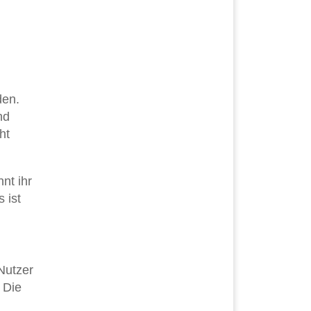
den.
nd
ht
nt ihr
 ist
Nutzer
 Die