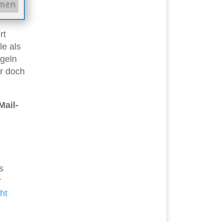
rt
le als
egeln
r doch
Mail-
s
r
ht