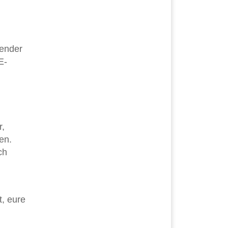
sender
E-
r,
en.
ch
t, eure