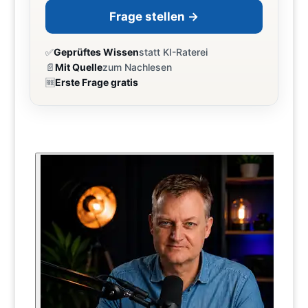
Frage stellen →
✅
Geprüftes Wissen
statt KI-Raterei
📄
Mit Quelle
zum Nachlesen
🆓
Erste Frage gratis