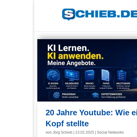
20 Jahre Youtube: Wie e
Kopf stellte
von
Jörg Schieb
|
13.02.2025
|
Social Networks