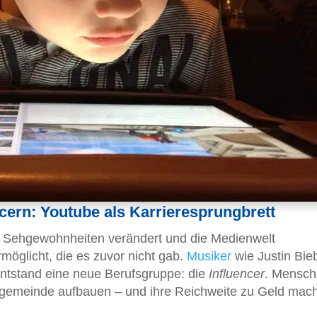
cern: Youtube als Karrieresprungbrett
t Sehgewohnheiten verändert und die Medienwelt
rmöglicht, die es zuvor nicht gab.
Musiker
wie Justin Bie
entstand eine neue Berufsgruppe: die
Influencer
. Mensch
angemeinde aufbauen – und ihre Reichweite zu Geld mac