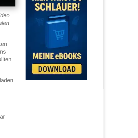
ideo-
alen
ten
ens
llten
laden
ar