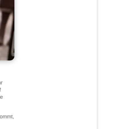
hr
f
he
kommt,