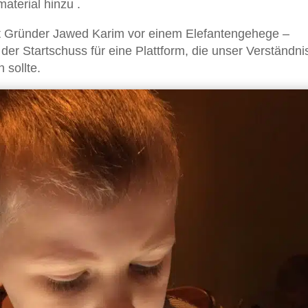
terial hinzu .
gt Gründer Jawed Karim vor einem Elefantengehege –
 der Startschuss für eine Plattform, die unser Verständni
sollte.