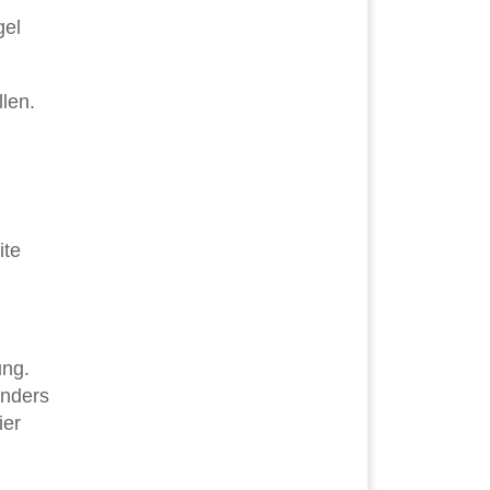
gel
len.
ite
ung.
onders
ier