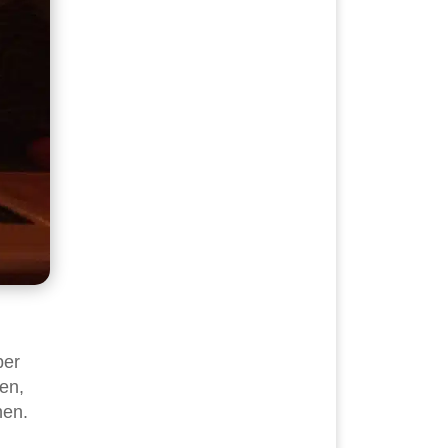
ber
en,
hen.