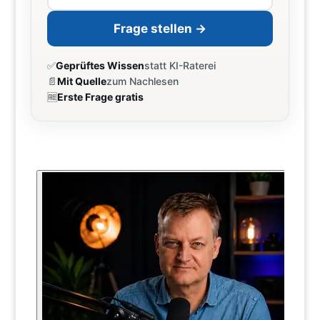
Frage stellen →
✅
Geprüftes Wissen
statt KI-Raterei
📄
Mit Quelle
zum Nachlesen
🆓
Erste Frage gratis