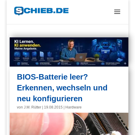
BIOS-Batterie leer?
Erkennen, wechseln und
neu konfigurieren
von
J.M. Rütter
|
19.08.2015
|
Hardware