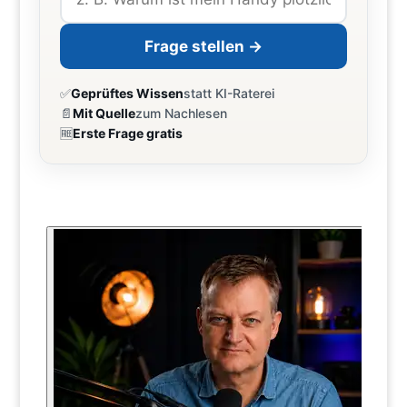
Frage stellen →
✅
Geprüftes Wissen
statt KI-Raterei
📄
Mit Quelle
zum Nachlesen
🆓
Erste Frage gratis