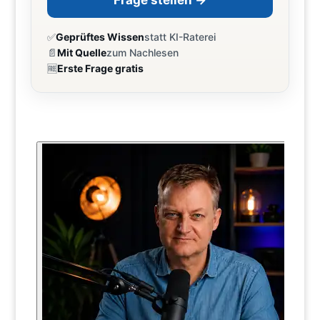
Frage stellen →
✅
Geprüftes Wissen
statt KI-Raterei
📄
Mit Quelle
zum Nachlesen
🆓
Erste Frage gratis