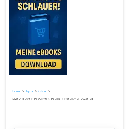
Home
Tipps
Office
Live-Umfrage in PowerPoint: Publikum interaktiv einbeziehen