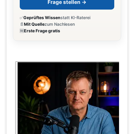
Frage stellen →
✅
Geprüftes Wissen
statt KI-Raterei
📄
Mit Quelle
zum Nachlesen
🆓
Erste Frage gratis