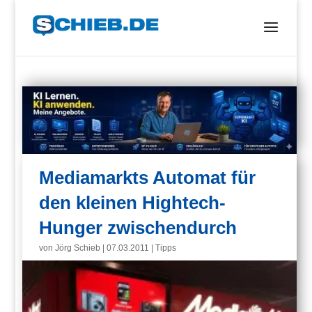
Mediamarkts Automat für
den kleinen Hightech-
Hunger zwischendurch
von
Jörg Schieb
|
07.03.2011
|
Tipps