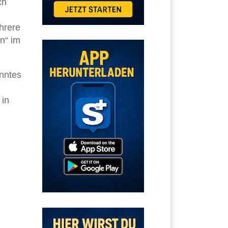
ch
hrere
n“ im
nntes
 in