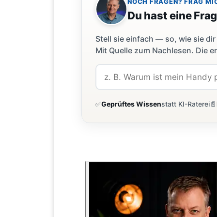
NOCH FRAGEN? FRAG MI
Du hast eine Fra
Stell sie einfach — so, wie sie 
Mit Quelle zum Nachlesen. Die er
✅
Geprüftes Wissen
statt KI-Raterei
📄