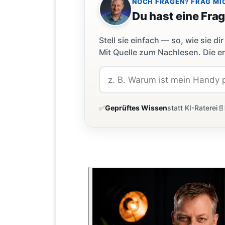
NOCH FRAGEN? FRAG MI
Du hast eine Fra
Stell sie einfach — so, wie sie 
Mit Quelle zum Nachlesen. Die er
✅
Geprüftes Wissen
statt KI-Raterei
📄