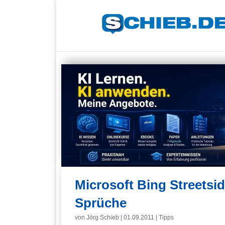
Microsoft Bing Streetsi
Sprüche
von
Jörg Schieb
|
01.09.2011
|
Tipps