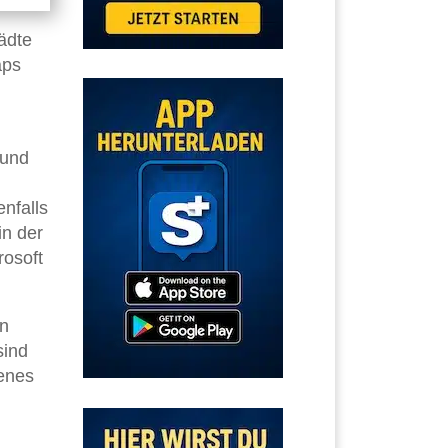
ädte
aps
und
enfalls
in der
rosoft
in
sind
genes