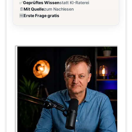
✅
Geprüftes Wissen
statt KI-Raterei
📄
Mit Quelle
zum Nachlesen
🆓
Erste Frage gratis