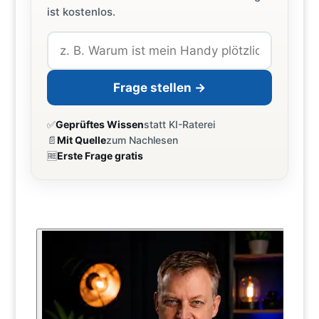
ist kostenlos.
Frage stellen →
✅
Geprüftes Wissen
statt KI-Raterei
📄
Mit Quelle
zum Nachlesen
🆓
Erste Frage gratis