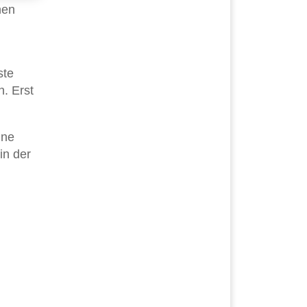
nen
ste
. Erst
ine
in der