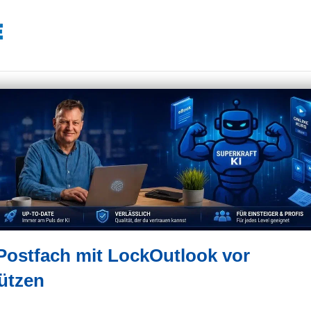
Postfach mit LockOutlook vor
ützen