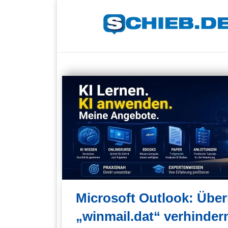
Microsoft Outlook: Übe
„winmail.dat“ verhinder