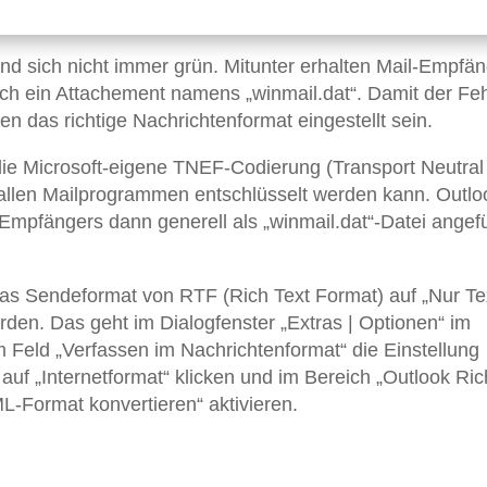
d sich nicht immer grün. Mitunter erhalten Mail-Empfän
ich ein Attachement namens „winmail.dat“. Damit der Feh
en das richtige Nachrichtenformat eingestellt sein.
die Microsoft-eigene TNEF-Codierung (Transport Neutral
 allen Mailprogrammen entschlüsselt werden kann. Outlo
mpfängers dann generell als „winmail.dat“-Datei angef
 das Sendeformat von RTF (Rich Text Format) auf „Nur Te
den. Das geht im Dialogfenster „Extras | Optionen“ im
im Feld „Verfassen im Nachrichtenformat“ die Einstellung
auf „Internetformat“ klicken und im Bereich „Outlook Ric
ML-Format konvertieren“ aktivieren.