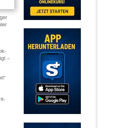
ger
ler
ok-
ügt –
xt“
ht-