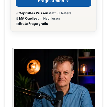
Frage stellen →
✅
Geprüftes Wissen
statt KI-Raterei
📄
Mit Quelle
zum Nachlesen
🆓
Erste Frage gratis