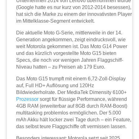
Unternehmen 2014 von Lenovo übernommen wurde
(Google hatte es nur kurz von 2012-2014 besessen),
hat sich die Marke zu einem der innovativsten Player
im Mittelklasse-Segment entwickelt.
Die aktuelle Moto G-Serie, mittlerweile in der 14.
Generation angekommen, zeigt eindrucksvoll, wie
weit Motorola gekommen ist. Das Moto G14 Power
und das kürzlich vorgestellte Moto G15 bieten
Specs, die noch vor wenigen Jahren Flaggschiff-
Niveau hatten – zu Preisen ab 179 Euro.
Das Moto G15 trumpft mit einem 6,72-Zoll-Display
auf, Full HD+ Auflösung und 120Hz
Bildwiederholrate. Der MediaTek Dimensity 6100+
Prozessor
sorgt für flüssige Performance, während
4GB RAM (erweiterbar auf 8GB durch RAM-Boost)
multitasking problemlos ermöglichen. Der 5.000
mAh Akku hält locker zwei Tage durch – ein Feature,
das selbst teure Flaggschiffe oft vermissen lassen.
Besonders interessant: Motorola setzt seit 2025