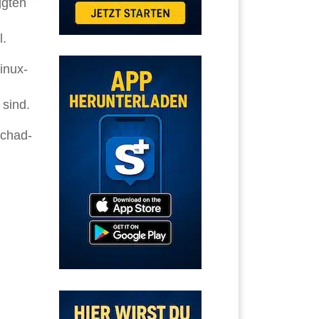
ggten
l.
inux-
sind.
Schad-