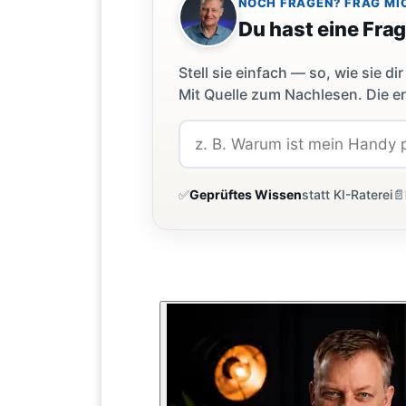
NOCH FRAGEN? FRAG MI
Du hast eine Fra
Stell sie einfach — so, wie sie 
Mit Quelle zum Nachlesen. Die er
✅
Geprüftes Wissen
statt KI-Raterei
📄