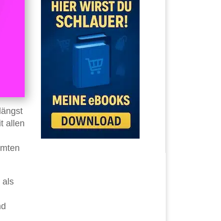
längst
t allen
mmten
 als
nd