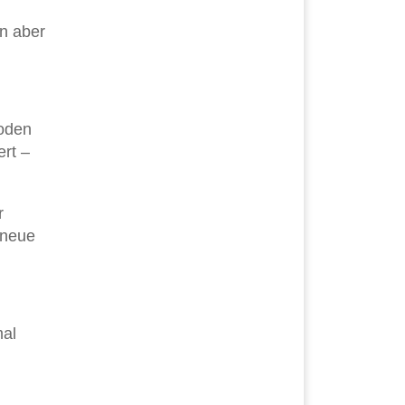
n aber
hoden
ert –
r
 neue
mal