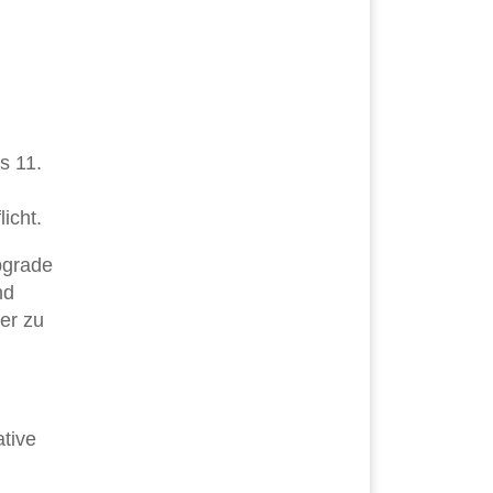
s 11.
icht.
pgrade
nd
er zu
tive