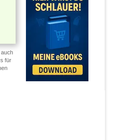
 auch
s für
nen