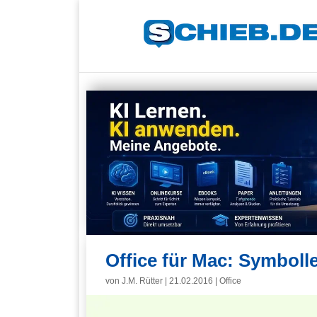
Office für Mac: Symbolle
von
J.M. Rütter
|
21.02.2016
|
Office