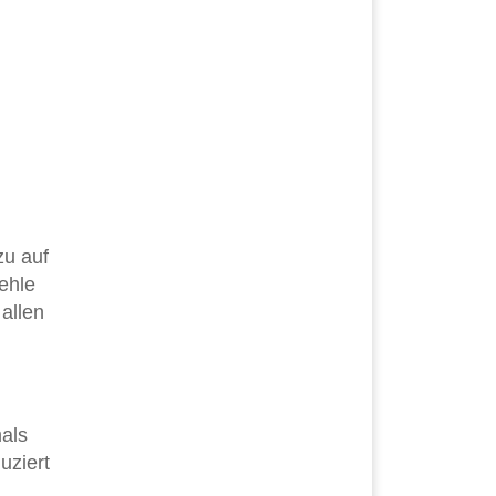
zu auf
fehle
allen
mals
uziert