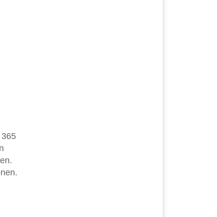
t 365
n
nen.
onen.