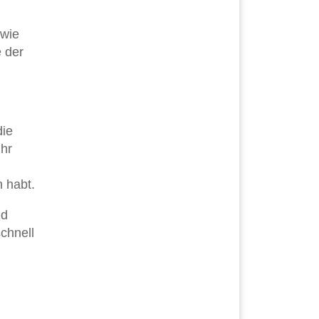
 wie
 der
die
ihr
n habt.
nd
chnell