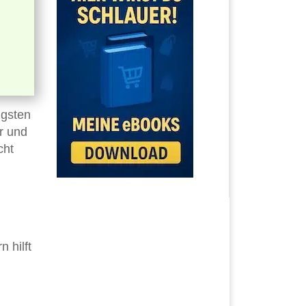
igsten
er und
cht
 hilft