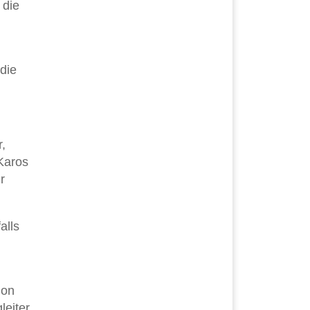
 die
 die
r,
Karos
r
alls
ion
leiter