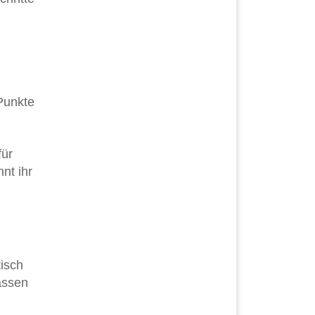
Punkte
für
nt ihr
tisch
assen