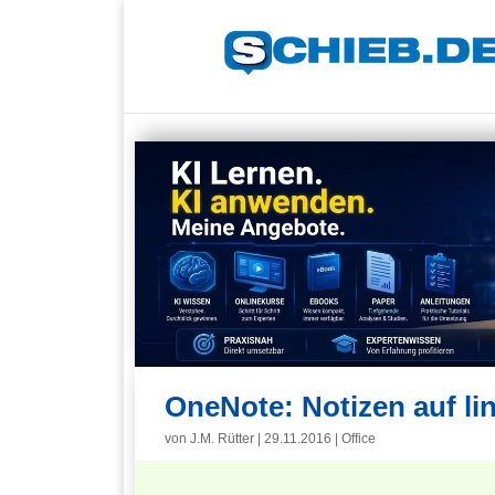
OneNote: Notizen auf li
von
J.M. Rütter
|
29.11.2016
|
Office