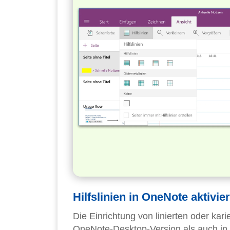
Hilfslinien in OneNote aktivie
Die Einrichtung von linierten oder kari
OneNote-Desktop-Version als auch in d