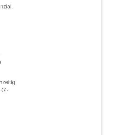
nzial.
r
n
zeitig
d @-