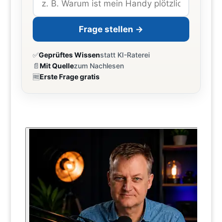
Frage stellen →
✅
Geprüftes Wissen
statt KI-Raterei
📄
Mit Quelle
zum Nachlesen
🆓
Erste Frage gratis