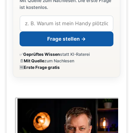
Mit Quelle zum Nachlesen. Die erste Frage
ist kostenlos.
Frage stellen →
✅
Geprüftes Wissen
statt KI-Raterei
📄
Mit Quelle
zum Nachlesen
🆓
Erste Frage gratis