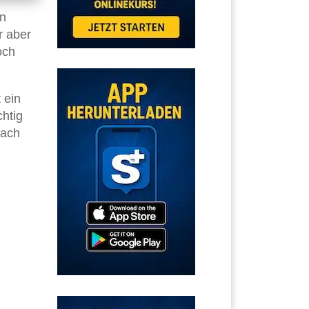
nn
r aber
och
 ein
chtig
nach