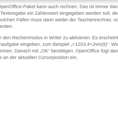
penOffice-Paket kann auch rechnen. Das ist immer da
 Texteingabe ein Zahlenwert eingegeben werden soll, de
 solchen Fällen muss dann weder der Taschenrechner, n
werden.
m den Rechenmodus in Writer zu aktivieren. Es erscheint
enaufgabe eingeben, zum Beispiel „=120
3,4+2
sin(9)“. Wi
innen. Danach mit „OK“ bestätigen. OpenOffice fügt da
 an der aktuellen Cursorposition ein.