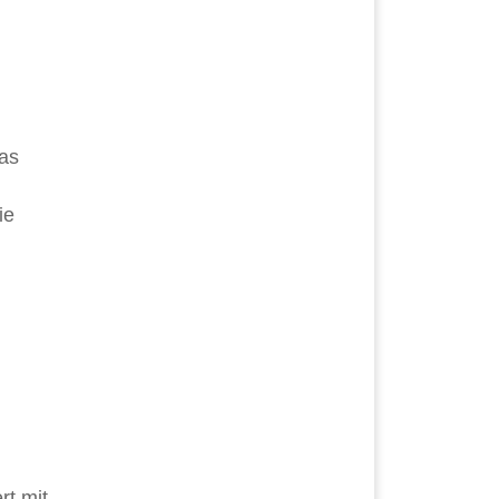
as
ie
rt mit