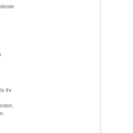
leiste
n
s ihr
erden.
n.