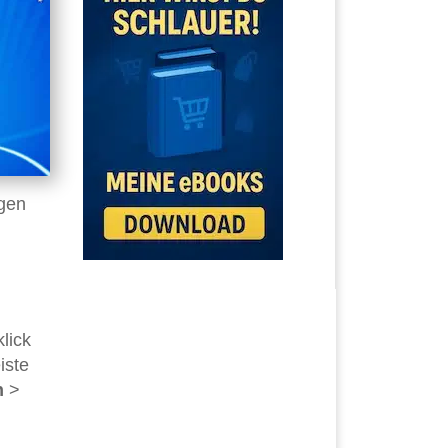
igen
lick
iste
n
>