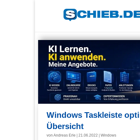
Windows Taskleiste opti
Übersicht
von
Andreas Erle
|
21.06.2022
|
Windows