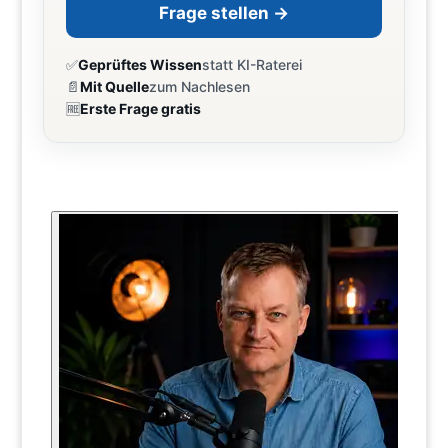
Frage stellen →
✅
Geprüftes Wissen
statt KI-Raterei
📄
Mit Quelle
zum Nachlesen
🆓
Erste Frage gratis