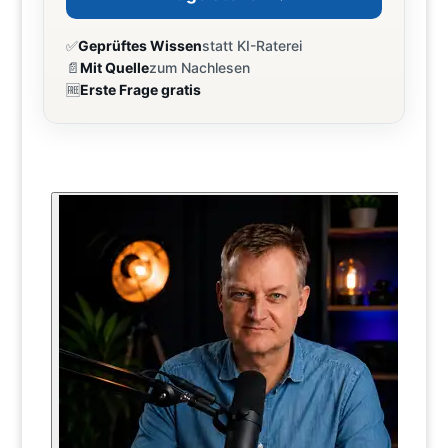
✅
Geprüftes Wissen
statt KI-Raterei
📄
Mit Quelle
zum Nachlesen
🆓
Erste Frage gratis