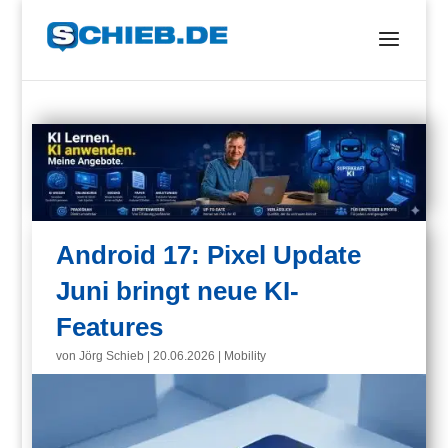
Android 17: Pixel Update
Juni bringt neue KI-
Features
von
Jörg Schieb
|
20.06.2026
|
Mobility