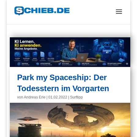
Park my Spaceship: Der
Todesstern im Vorgarten
von
Andreas Erle
|
01.02.2022
|
Surftipp