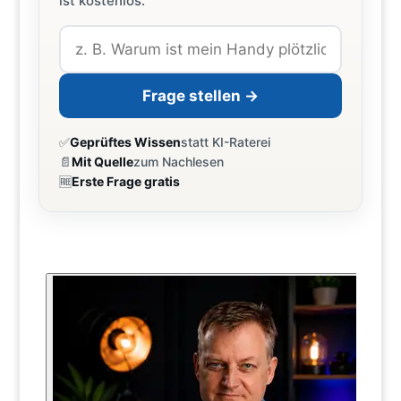
ist kostenlos.
Frage stellen →
✅
Geprüftes Wissen
statt KI-Raterei
📄
Mit Quelle
zum Nachlesen
🆓
Erste Frage gratis