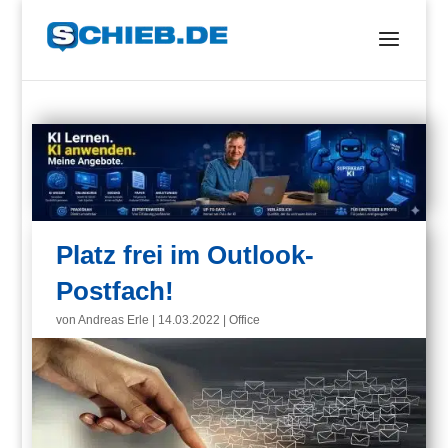
Platz frei im Outlook-
Postfach!
von
Andreas Erle
|
14.03.2022
|
Office