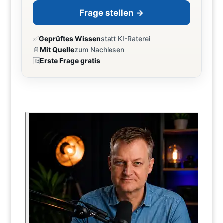
Frage stellen →
✅
Geprüftes Wissen
statt KI-Raterei
📄
Mit Quelle
zum Nachlesen
🆓
Erste Frage gratis