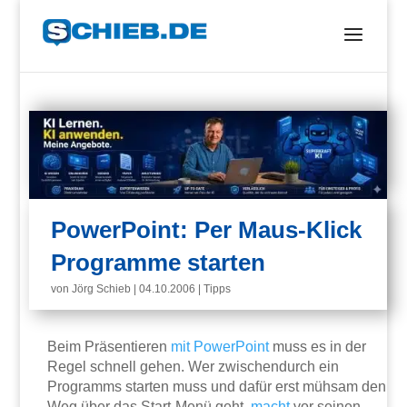
PowerPoint: Per Maus-Klick
Programme starten
von
Jörg Schieb
|
04.10.2006
|
Tipps
Beim Präsentieren
mit
PowerPoint
muss es in der
Regel schnell gehen. Wer zwischendurch ein
Programms starten muss und dafür erst mühsam den
Weg über das Start-Menü geht,
macht
vor seinen