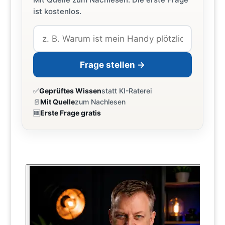
ist kostenlos.
Frage stellen →
✅
Geprüftes Wissen
statt KI-Raterei
📄
Mit Quelle
zum Nachlesen
🆓
Erste Frage gratis