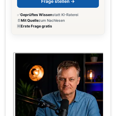
Frage stellen →
✅
Geprüftes Wissen
statt KI-Raterei
📄
Mit Quelle
zum Nachlesen
🆓
Erste Frage gratis