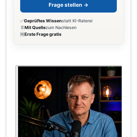
Frage stellen →
✅
Geprüftes Wissen
statt KI-Raterei
📄
Mit Quelle
zum Nachlesen
🆓
Erste Frage gratis