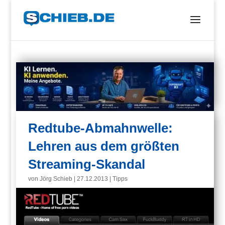
Redtube-Abmahnwelle:
Lehren aus dem größten
Streaming-Skandal
von
Jörg Schieb
|
27.12.2013
|
Tipps