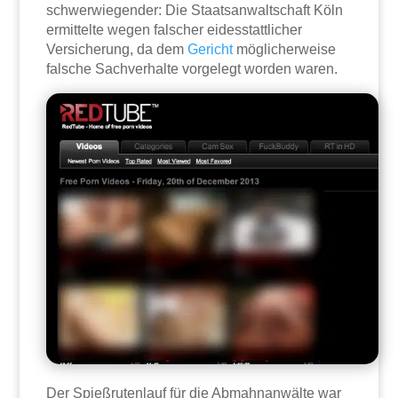
schwerwiegender: Die Staatsanwaltschaft Köln
ermittelte wegen falscher eidesstattlicher
Versicherung, da dem
Gericht
möglicherweise
falsche Sachverhalte vorgelegt worden waren.
Der Spießrutenlauf für die Abmahnanwälte war