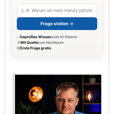
Frage stellen →
✅
Geprüftes Wissen
statt KI-Raterei
📄
Mit Quelle
zum Nachlesen
🆓
Erste Frage gratis