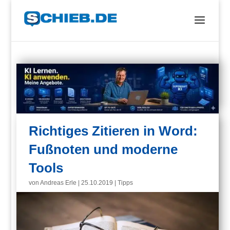
Richtiges Zitieren in Word:
Fußnoten und moderne
Tools
von
Andreas Erle
|
25.10.2019
|
Tipps