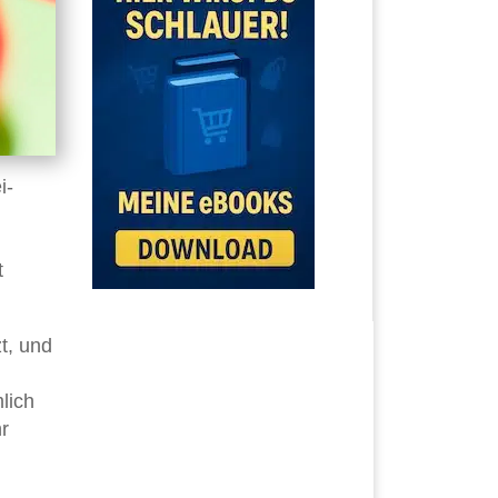
i-
t
zt, und
lich
hr